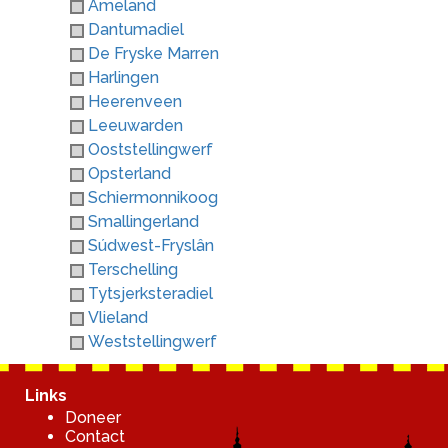
Ameland
Dantumadiel
De Fryske Marren
Harlingen
Heerenveen
Leeuwarden
Ooststellingwerf
Opsterland
Schiermonnikoog
Smallingerland
Súdwest-Fryslân
Terschelling
Tytsjerksteradiel
Vlieland
Weststellingwerf
Links
Doneer
Contact