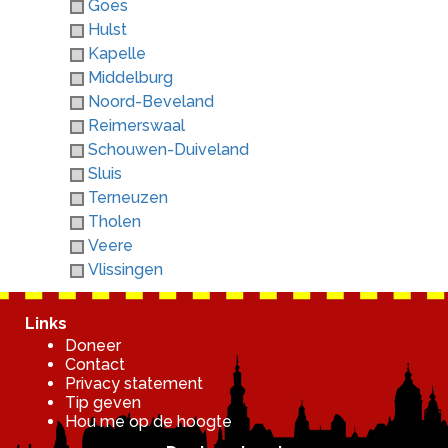
Goes
Hulst
Kapelle
Middelburg
Noord-Beveland
Reimerswaal
Schouwen-Duiveland
Sluis
Terneuzen
Tholen
Veere
Vlissingen
Links
Doneer
Contact
Privacy statement
Tip geven
Hou me op de hoogte