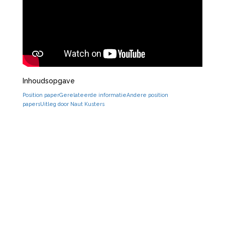
Inhoudsopgave
Position paper
Gerelateerde informatie
Andere position
papers
Uitleg door Naut Kusters