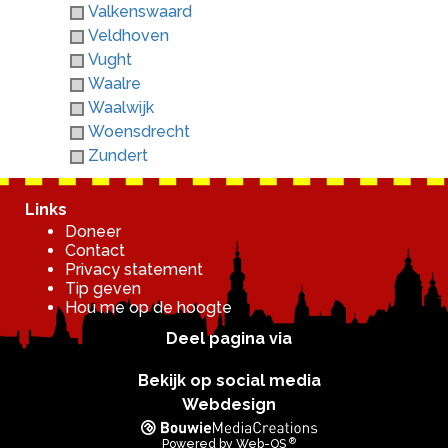
Valkenswaard
Veldhoven
Vught
Waalre
Waalwijk
Woensdrecht
Zundert
Links
Doneer
Contact
Privacy statement
Tip geven
Hou me op de hoogte
Deel pagina via
Bekijk op social media
Webdesign
®
Powered by
Web-OS