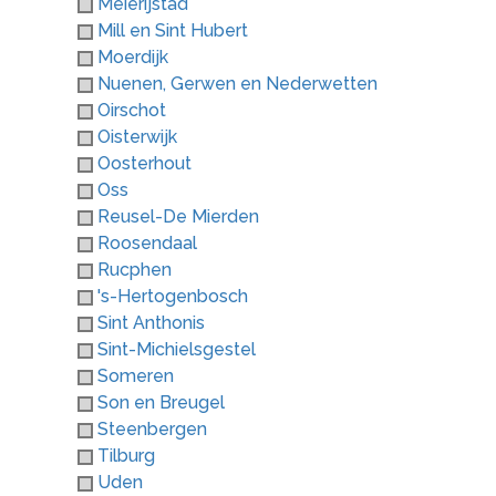
Meierijstad
Mill en Sint Hubert
Moerdijk
Nuenen, Gerwen en Nederwetten
Oirschot
Oisterwijk
Oosterhout
Oss
Reusel-De Mierden
Roosendaal
Rucphen
's-Hertogenbosch
Sint Anthonis
Sint-Michielsgestel
Someren
Son en Breugel
Steenbergen
Tilburg
Uden