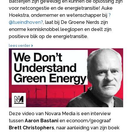
Batterijen zijn geweldig en kunnen dé oplossing zijn
voor netcongestie en de energietransitie! Auke
Hoekstra, ondernemer en wetenschapper bij
?
@tueindhoven?
, laat bij De Groene Nerds zijn
enorme kennisknobbel leeglopen en deelt zijn
positieve blik op de energietransitie.
lees verder
Kan 'groen kapitalisme' de energieransiie helpen: sociaal
geograaf Aaron Bastani (EN)
Deze video van Novara Media is een interview
tussen
Aaron Bastani
en econoom/geograaf
Brett Christophers
, naar aanleiding van zijn boek