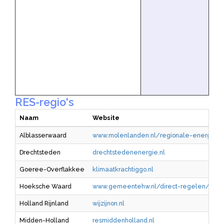
RES-regio's
Naam
Website
Alblasserwaard
www.molenlanden.nl/regionale-energie-st
Drechtsteden
drechtstedenenergie.nl
Goeree-Overflakkee
klimaatkrachtiggo.nl
Hoeksche Waard
www.gemeentehw.nl/direct-regelen/duur
Holland Rijnland
wijzijnon.nl
Midden-Holland
resmiddenholland.nl