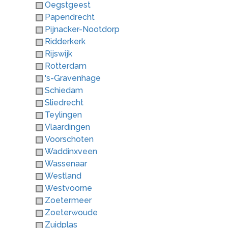
Oegstgeest
Papendrecht
Pijnacker-Nootdorp
Ridderkerk
Rijswijk
Rotterdam
's-Gravenhage
Schiedam
Sliedrecht
Teylingen
Vlaardingen
Voorschoten
Waddinxveen
Wassenaar
Westland
Westvoorne
Zoetermeer
Zoeterwoude
Zuidplas