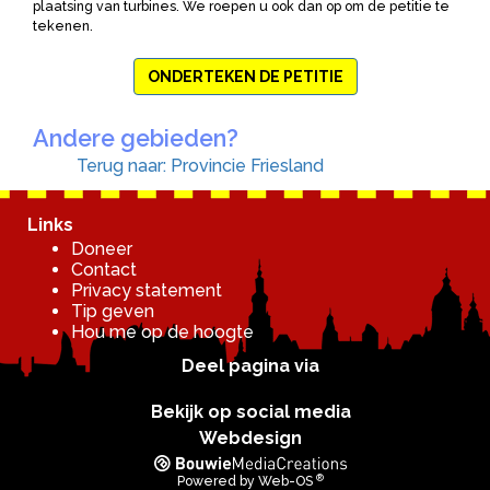
plaatsing van turbines. We roepen u ook dan op om de petitie te
tekenen.
ONDERTEKEN DE PETITIE
Andere gebieden?
Terug naar: Provincie Friesland
Links
Doneer
Contact
Privacy statement
Tip geven
Hou me op de hoogte
Deel pagina via
Bekijk op social media
Webdesign
®
Powered by
Web-OS