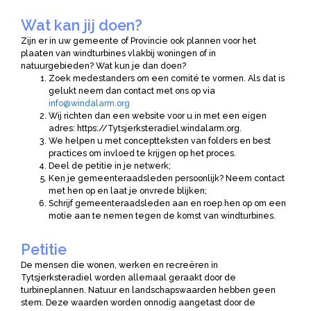
Wat kan jij doen?
Zijn er in uw gemeente of Provincie ook plannen voor het
plaaten van windturbines vlakbij woningen of in
natuurgebieden? Wat kun je dan doen?
Zoek medestanders om een comité te vormen. Als dat is
gelukt neem dan contact met ons op via
info@windalarm.org
Wij richten dan een website voor u in met een eigen
adres: https://Tytsjerksteradiel.windalarm.org.
We helpen u met conceptteksten van folders en best
practices om invloed te krijgen op het proces.
Deel de petitie in je netwerk;
Ken je gemeenteraadsleden persoonlijk? Neem contact
met hen op en laat je onvrede blijken;
Schrijf gemeenteraadsleden aan en roep hen op om een
motie aan te nemen tegen de komst van windturbines.
Petitie
De mensen die wonen, werken en recreëren in
Tytsjerksteradiel worden allemaal geraakt door de
turbineplannen. Natuur en landschapswaarden hebben geen
stem. Deze waarden worden onnodig aangetast door de