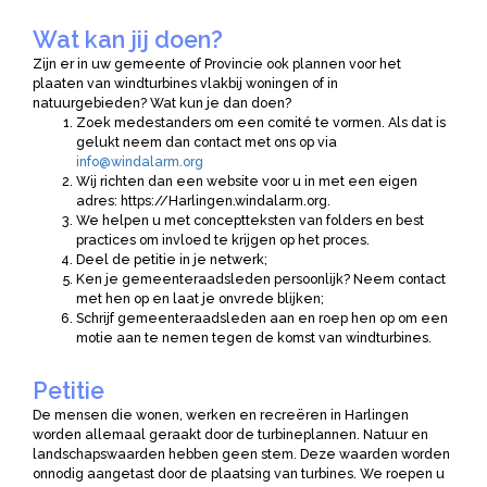
Wat kan jij doen?
Zijn er in uw gemeente of Provincie ook plannen voor het
plaaten van windturbines vlakbij woningen of in
natuurgebieden? Wat kun je dan doen?
Zoek medestanders om een comité te vormen. Als dat is
gelukt neem dan contact met ons op via
info@windalarm.org
Wij richten dan een website voor u in met een eigen
adres: https://Harlingen.windalarm.org.
We helpen u met conceptteksten van folders en best
practices om invloed te krijgen op het proces.
Deel de petitie in je netwerk;
Ken je gemeenteraadsleden persoonlijk? Neem contact
met hen op en laat je onvrede blijken;
Schrijf gemeenteraadsleden aan en roep hen op om een
motie aan te nemen tegen de komst van windturbines.
Petitie
De mensen die wonen, werken en recreëren in Harlingen
worden allemaal geraakt door de turbineplannen. Natuur en
landschapswaarden hebben geen stem. Deze waarden worden
onnodig aangetast door de plaatsing van turbines. We roepen u