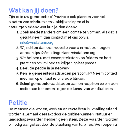
Wat kan jij doen?
Zijn er in uw gemeente of Provincie ook plannen voor het
plaaten van windturbines vlakbij woningen of in
natuurgebieden? Wat kun je dan doen?
Zoek medestanders om een comité te vormen. Als dat is
gelukt neem dan contact met ons op via
info@windalarm.org
Wij richten dan een website voor u in met een eigen
adres: https://Smallingerland.windalarm.org.
We helpen u met conceptteksten van folders en best
practices om invloed te krijgen op het proces.
Deel de petitie in je netwerk;
Ken je gemeenteraadsleden persoonlijk? Neem contact
met hen op en laat je onvrede blijken;
Schrijf gemeenteraadsleden aan en roep hen op om een
motie aan te nemen tegen de komst van windturbines.
Petitie
De mensen die wonen, werken en recreëren in Smallingerland
worden allemaal geraakt door de turbineplannen. Natuur en
landschapswaarden hebben geen stem. Deze waarden worden
onnodig aangetast door de plaatsing van turbines. We roepen u