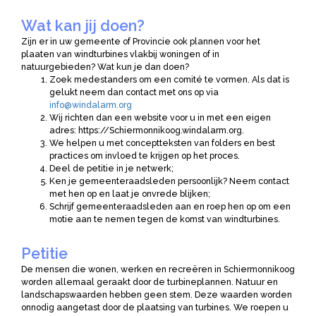
Wat kan jij doen?
Zijn er in uw gemeente of Provincie ook plannen voor het
plaaten van windturbines vlakbij woningen of in
natuurgebieden? Wat kun je dan doen?
Zoek medestanders om een comité te vormen. Als dat is
gelukt neem dan contact met ons op via
info@windalarm.org
Wij richten dan een website voor u in met een eigen
adres: https://Schiermonnikoog.windalarm.org.
We helpen u met conceptteksten van folders en best
practices om invloed te krijgen op het proces.
Deel de petitie in je netwerk;
Ken je gemeenteraadsleden persoonlijk? Neem contact
met hen op en laat je onvrede blijken;
Schrijf gemeenteraadsleden aan en roep hen op om een
motie aan te nemen tegen de komst van windturbines.
Petitie
De mensen die wonen, werken en recreëren in Schiermonnikoog
worden allemaal geraakt door de turbineplannen. Natuur en
landschapswaarden hebben geen stem. Deze waarden worden
onnodig aangetast door de plaatsing van turbines. We roepen u