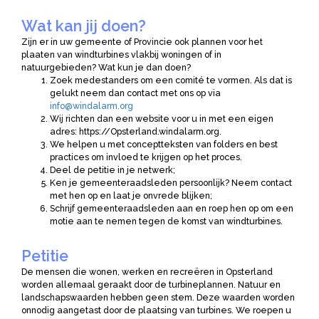
Wat kan jij doen?
Zijn er in uw gemeente of Provincie ook plannen voor het
plaaten van windturbines vlakbij woningen of in
natuurgebieden? Wat kun je dan doen?
Zoek medestanders om een comité te vormen. Als dat is
gelukt neem dan contact met ons op via
info@windalarm.org
Wij richten dan een website voor u in met een eigen
adres: https://Opsterland.windalarm.org.
We helpen u met conceptteksten van folders en best
practices om invloed te krijgen op het proces.
Deel de petitie in je netwerk;
Ken je gemeenteraadsleden persoonlijk? Neem contact
met hen op en laat je onvrede blijken;
Schrijf gemeenteraadsleden aan en roep hen op om een
motie aan te nemen tegen de komst van windturbines.
Petitie
De mensen die wonen, werken en recreëren in Opsterland
worden allemaal geraakt door de turbineplannen. Natuur en
landschapswaarden hebben geen stem. Deze waarden worden
onnodig aangetast door de plaatsing van turbines. We roepen u