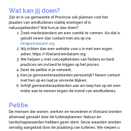
Wat kan jij doen?
Zijn er in uw gemeente of Provincie ook plannen voor het
plaaten van windturbines vlakbij woningen of in
natuurgebieden? Wat kun je dan doen?
Zoek medestanders om een comité te vormen. Als dat is
gelukt neem dan contact met ons op via
info@windalarm.org
Wij richten dan een website voor u in met een eigen
adres: https://Vlieland.windalarm.org.
We helpen u met conceptteksten van folders en best
practices om invloed te krijgen op het proces.
Deel de petitie in je netwerk;
Ken je gemeenteraadsleden persoonlijk? Neem contact
met hen op en laat je onvrede blijken;
Schrijf gemeenteraadsleden aan en roep hen op om een
motie aan te nemen tegen de komst van windturbines.
Petitie
De mensen die wonen, werken en recreëren in Vlieland worden
allemaal geraakt door de turbineplannen. Natuur en
landschapswaarden hebben geen stem. Deze waarden worden
onnodig aangetast door de plaatsing van turbines. We roepen u