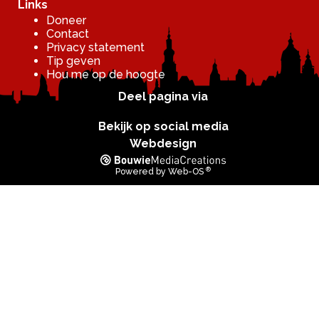
Links
Doneer
Contact
Privacy statement
Tip geven
Hou me op de hoogte
Deel pagina via
Bekijk op social media
Webdesign
®
Powered by
Web-OS