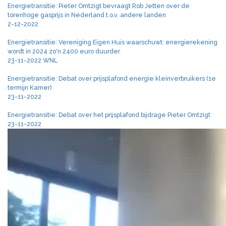
Energietransitie: Pieter Omtzigt bevraagt Rob Jetten over de
torenhoge gasprijs in Nederland t.o.v. andere landen
2-12-2022
Energietransitie: Vereniging Eigen Huis waarschuwt: energierekening
wordt in 2024 zo'n 2400 euro duurder
23-11-2022 WNL
Energietransitie: Debat over prijsplafond energie kleinverbruikers (1e
termijn Kamer)
23-11-2022
Energietransitie: Debat over het prijsplafond bijdrage Pieter Omtzigt
23-11-2022