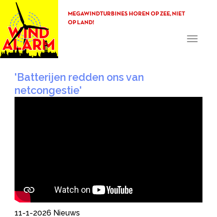
MEGAWINDTURBINES HOREN OP ZEE, NIET
OP LAND!
Toggle
navigati
'Batterijen redden ons van
netcongestie'
11-1-2026
Nieuws