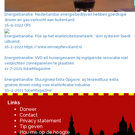
Energietransitie: Nederlandse energiebedrijven hebben goedkope
stroom en gas verkocht aan buitenland
16-9-2022 OP1
Energietransitie: File op het elektriciteitsnetwerk: 'slim systeem' biedt
uitkomst
16-2-2022 https://www.omroepflevoland.nl
Energietransitie: VVD wil huiseigenaren bij ingrijpende renovatie niet
verplichten zonnepanelen te plaatsen
11-7-2021 SolarMagazine
Energietransitie: Stuurgroep Extra Opgave: 45 terawattuur extra
groene stroom nodig voor elektrificatie industrie
30-4-2021 SolarMagazine
Links
Doneer
Contact
Privacy statement
Tip geven
Hou me op de hoogte