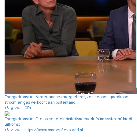
Energietransitie: Nederlandse energiebedrijven hebben goedkope
stroom en gas verkocht aan buitenland
16-9-2022 OP1
Energietransitie: File op het elektriciteitsnetwerk: 'slim systeem' biedt
uitkomst
16-2-2022 https://www.omroepflevoland.nl