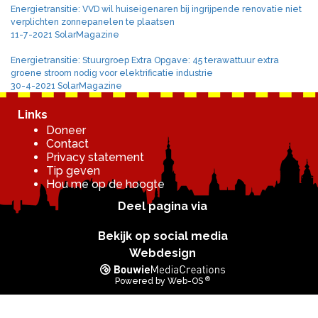
Energietransitie: VVD wil huiseigenaren bij ingrijpende renovatie niet
verplichten zonnepanelen te plaatsen
11-7-2021 SolarMagazine
Energietransitie: Stuurgroep Extra Opgave: 45 terawattuur extra
groene stroom nodig voor elektrificatie industrie
30-4-2021 SolarMagazine
Links
Doneer
Contact
Privacy statement
Tip geven
Hou me op de hoogte
Deel pagina via
Bekijk op social media
Webdesign
®
Powered by
Web-OS