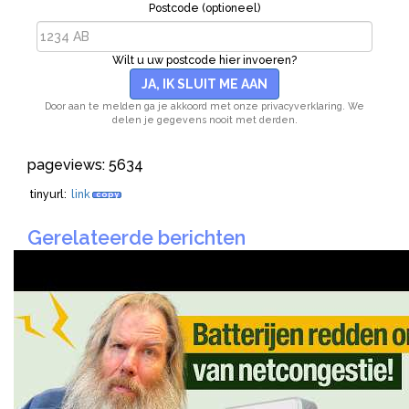
Postcode (optioneel)
Wilt u uw postcode hier invoeren?
JA, IK SLUIT ME AAN
Door aan te melden ga je akkoord met onze privacyverklaring. We
delen je gegevens nooit met derden.
pageviews: 5634
tinyurl:
link
copy
Gerelateerde berichten