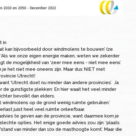
t in
 ‘dat kan bijvoorbeeld door windmolens te bouwen’ (ze
met ‘Als we onze eigen energie maken, weten we zekerder
gt de mogelijkheid van ‘zeer mee eens - niet mee eens’.
kun je het niet mee oneens zijn. Maar dus NIET met
ovincie Utrecht!
, want ‘Utrecht doet nu minder dan andere provincies’. Ja
r de gunstigste plekken: En hier waait het veel minder
ichter bevolkt dan elders.
t windmolens op de grond weinig ruimte gebruiken.’
last juist heel veel ruimte onleefbaar.
advies te geven aan de provincie, want daarmee kom je
 slechte opties. Het enige goede advies zou zijn: ‘plaats
fstand van minder dan 10x de masthoogte komt’. Maar die