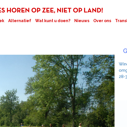
 HOREN OP ZEE, NIET OP LAND!
ek
Alternatief
Wat kunt u doen?
Nieuws
Over ons
Trans
G
Win
omg
28-