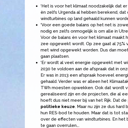
‘Het is voor het klimaat noodzakelijk dat 
èn zelfs Urgenda al hebben berekend, dat
windturbines op land gehaald kunnen word
‘Voor een goede balans op het net is zowel 
nodig en zelfs onmogelijk is om alle in Ut
Voor de balans èn voor het klimaat maakt h
zee opgewekt wordt. Op zee gaat al 75% va
met wind opgewekt worden. Dus dan moet j
gaan plaatsen.
‘Er wordt al veel energie opgewekt met w
2030 te voldoen aan de afspraak dat in o
Er was in 2013 een afspraak hoeveel energ
gehaald. Verder was er alleen het Klimaatak
TWh moesten opwekken. Ook dat wordt vol
gerealiseerd zijn en de projecten, die al 
hoeft dus niet meer bij van het Rijk. Dat d
politieke keuze
. Maar nu zijn ze dus har
hun RES-bod te houden. Maar dat is tot sta
over de effecten van windturbines. En het
te gaan overrulen….