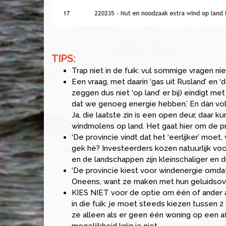
TIPS:
Trap niet in de fuik: vul sommige vragen nie
Een vraag, met daarin ‘gas uit Rusland’ en
zeggen dus niet ‘op land’ er bij) eindigt 
dat we genoeg energie hebben.’ En dán vol
Ja, die laatste zin is een open deur, daar 
windmolens op land. Het gaat hier om de pr
‘De provincie vindt dat het ‘eerlijker’ moet
gek hè? Investeerders kozen natuurlijk voo
en de landschappen zijn kleinschaliger en d
‘De provincie kiest voor windenergie omda
Oneens, want ze maken met hun geluidsover
KIES NIET voor de optie om één of ander 
in die fuik: je moet steeds kiezen tussen 2
ze alleen als er geen één woning op een a
mogelijkheid krijg je niet….