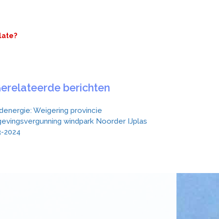
late?
erelateerde berichten
denergie: Weigering provincie
evingsvergunning windpark Noorder IJplas
3-2024