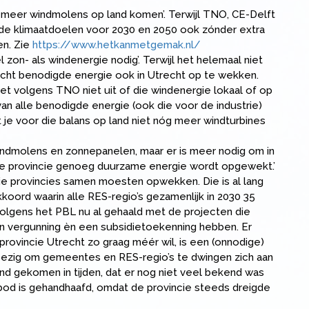
er meer windmolens op land komen’. Terwijl TNO, CE-Delft
 de klimaatdoelen voor 2030 en 2050 ook zónder extra
en. Zie
https://www.hetkanmetgemak.nl/
zon- als windenergie nodig’. Terwijl het helemaal niet
recht benodigde energie ook in Utrecht op te wekken.
et volgens TNO niet uit of die windenergie lokaal of op
n alle benodigde energie (ook die voor de industrie)
e voor die balans op land niet nóg meer windturbines
indmolens en zonnepanelen, maar er is meer nodig om in
nze provincie genoeg duurzame energie wordt opgewekt.’
ie provincies samen moesten opwekken. Die is al lang
koord waarin alle RES-regio’s gezamenlijk in 2030 35
gens het PBL nu al gehaald met de projecten die
een vergunning èn een subsidietoekenning hebben. Er
e provincie Utrecht zo graag méér wil, is een (onnodige)
d bezig om gemeentes en RES-regio’s te dwingen zich aan
nd gekomen in tijden, dat er nog niet veel bekend was
 bod is gehandhaafd, omdat de provincie steeds dreigde