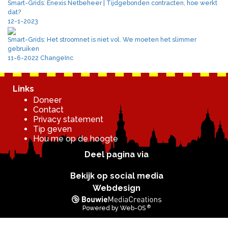
Smart-Grids: Enexis Netbeheer | Tijdgebonden contracten, hoe werkt
dat?
12-1-2023
Smart-Grids: Het stroomnet is niet vol. We moeten het slimmer
gebruiken
11-6-2022 ChangeInc
Links
Doneer
Contact
Privacy statement
Tip geven
Hou me op de hoogte
Deel pagina via
Bekijk op social media
Webdesign
®
Powered by
Web-OS