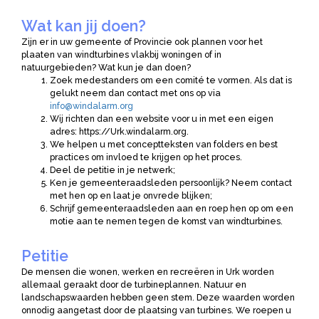
Wat kan jij doen?
Zijn er in uw gemeente of Provincie ook plannen voor het
plaaten van windturbines vlakbij woningen of in
natuurgebieden? Wat kun je dan doen?
Zoek medestanders om een comité te vormen. Als dat is
gelukt neem dan contact met ons op via
info@windalarm.org
Wij richten dan een website voor u in met een eigen
adres: https://Urk.windalarm.org.
We helpen u met conceptteksten van folders en best
practices om invloed te krijgen op het proces.
Deel de petitie in je netwerk;
Ken je gemeenteraadsleden persoonlijk? Neem contact
met hen op en laat je onvrede blijken;
Schrijf gemeenteraadsleden aan en roep hen op om een
motie aan te nemen tegen de komst van windturbines.
Petitie
De mensen die wonen, werken en recreëren in Urk worden
allemaal geraakt door de turbineplannen. Natuur en
landschapswaarden hebben geen stem. Deze waarden worden
onnodig aangetast door de plaatsing van turbines. We roepen u