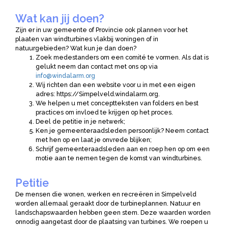
Wat kan jij doen?
Zijn er in uw gemeente of Provincie ook plannen voor het
plaaten van windturbines vlakbij woningen of in
natuurgebieden? Wat kun je dan doen?
Zoek medestanders om een comité te vormen. Als dat is
gelukt neem dan contact met ons op via
info@windalarm.org
Wij richten dan een website voor u in met een eigen
adres: https://Simpelveld.windalarm.org.
We helpen u met conceptteksten van folders en best
practices om invloed te krijgen op het proces.
Deel de petitie in je netwerk;
Ken je gemeenteraadsleden persoonlijk? Neem contact
met hen op en laat je onvrede blijken;
Schrijf gemeenteraadsleden aan en roep hen op om een
motie aan te nemen tegen de komst van windturbines.
Petitie
De mensen die wonen, werken en recreëren in Simpelveld
worden allemaal geraakt door de turbineplannen. Natuur en
landschapswaarden hebben geen stem. Deze waarden worden
onnodig aangetast door de plaatsing van turbines. We roepen u