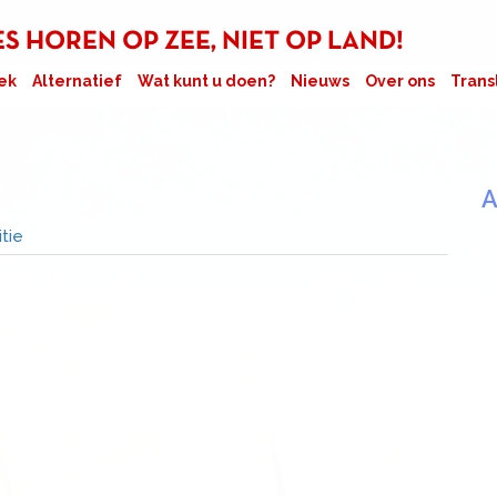
 HOREN OP ZEE, NIET OP LAND!
ek
Alternatief
Wat kunt u doen?
Nieuws
Over ons
Trans
A
itie