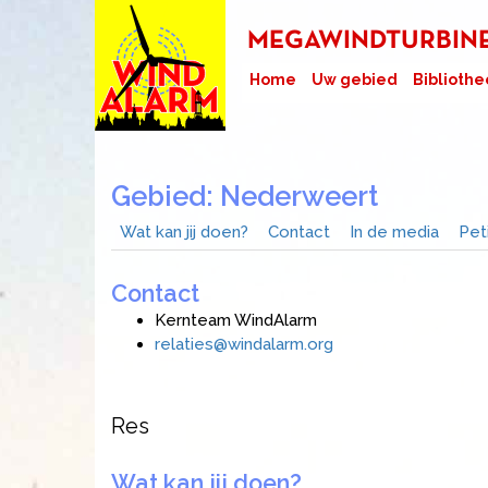
MEGAWINDTURBINES
Home
Uw gebied
Bibliothe
Gebied: Nederweert
Wat kan jij doen?
Contact
In de media
Pet
Contact
Kernteam WindAlarm
relaties@windalarm.org
Res
Wat kan jij doen?