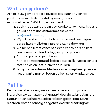
Wat kan jij doen?
Zijn er in uw gemeente of Provincie ook plannen voor het
plaaten van windturbines vlakbij woningen of in
natuurgebieden? Wat kun je dan doen?
Zoek medestanders om een comité te vormen. Als dat is
gelukt neem dan contact met ons op via
info@windalarm.org
Wij richten dan een website voor u in met een eigen
adres: https://Eijsden-Margraten.windalarm.org.
We helpen u met conceptteksten van folders en best
practices om invloed te krijgen op het proces.
Deel de petitie in je netwerk;
Ken je gemeenteraadsleden persoonlijk? Neem contact
met hen op en laat je onvrede blijken;
Schrijf gemeenteraadsleden aan en roep hen op om een
motie aan te nemen tegen de komst van windturbines.
Petitie
De mensen die wonen, werken en recreëren in Eijsden-
Margraten worden allemaal geraakt door de turbineplannen.
Natuur en landschapswaarden hebben geen stem. Deze
waarden worden onnodig aangetast door de plaatsing van