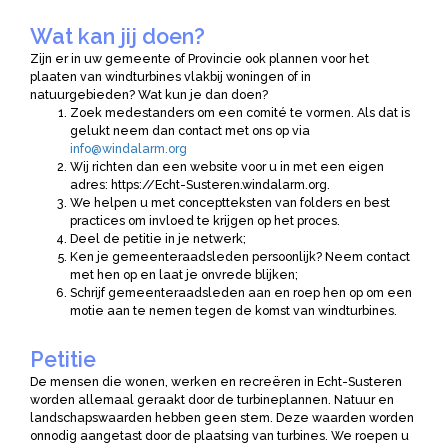
Wat kan jij doen?
Zijn er in uw gemeente of Provincie ook plannen voor het
plaaten van windturbines vlakbij woningen of in
natuurgebieden? Wat kun je dan doen?
Zoek medestanders om een comité te vormen. Als dat is
gelukt neem dan contact met ons op via
info@windalarm.org
Wij richten dan een website voor u in met een eigen
adres: https://Echt-Susteren.windalarm.org.
We helpen u met conceptteksten van folders en best
practices om invloed te krijgen op het proces.
Deel de petitie in je netwerk;
Ken je gemeenteraadsleden persoonlijk? Neem contact
met hen op en laat je onvrede blijken;
Schrijf gemeenteraadsleden aan en roep hen op om een
motie aan te nemen tegen de komst van windturbines.
Petitie
De mensen die wonen, werken en recreëren in Echt-Susteren
worden allemaal geraakt door de turbineplannen. Natuur en
landschapswaarden hebben geen stem. Deze waarden worden
onnodig aangetast door de plaatsing van turbines. We roepen u