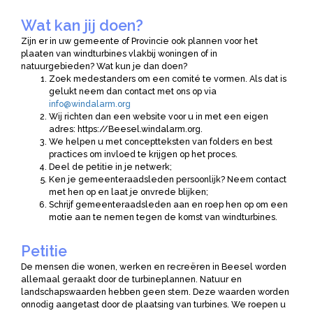
Wat kan jij doen?
Zijn er in uw gemeente of Provincie ook plannen voor het
plaaten van windturbines vlakbij woningen of in
natuurgebieden? Wat kun je dan doen?
Zoek medestanders om een comité te vormen. Als dat is
gelukt neem dan contact met ons op via
info@windalarm.org
Wij richten dan een website voor u in met een eigen
adres: https://Beesel.windalarm.org.
We helpen u met conceptteksten van folders en best
practices om invloed te krijgen op het proces.
Deel de petitie in je netwerk;
Ken je gemeenteraadsleden persoonlijk? Neem contact
met hen op en laat je onvrede blijken;
Schrijf gemeenteraadsleden aan en roep hen op om een
motie aan te nemen tegen de komst van windturbines.
Petitie
De mensen die wonen, werken en recreëren in Beesel worden
allemaal geraakt door de turbineplannen. Natuur en
landschapswaarden hebben geen stem. Deze waarden worden
onnodig aangetast door de plaatsing van turbines. We roepen u