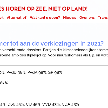
 HOREN OP ZEE, NIET OP LAND!
ek
Alternatief
Wat kunt u doen?
Nieuws
Over ons
Trans
er tot aan de verkiezingen in 2021?
in verschillende dossiers. Partijen die klimaatvriendelijker ste
groene ambities (tijdelijk) op. Voor nieuwskomers als Bij1 en 
0%, PvdD 98%, PvdA 98%, SP 98%
 87%
4%, D66 45%, CU 45%, VVD 43%, CDA 43%