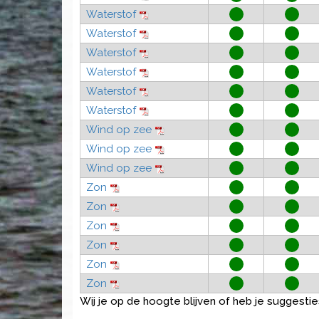
Waterstof
Waterstof
Waterstof
Waterstof
Waterstof
Waterstof
Wind op zee
Wind op zee
Wind op zee
Zon
Zon
Zon
Zon
Zon
Zon
Wij je op de hoogte blijven of heb je suggestie