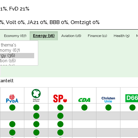
1%, FvD 21%
0%, Volt 0%, JA21 0%, BBB 0%, Omtzigt 0%
Economy (67)
Energy (36)
Aviation (16)
Finance (11)
Health (5)
M
kantelt