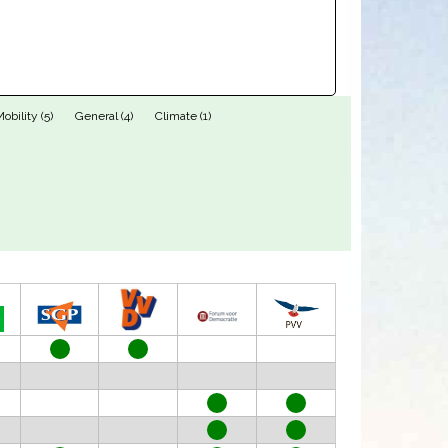
obility (5)
General (4)
Climate (1)