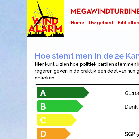
MEGAWINDTURBINES
Home
Uw gebied
Bibliothe
Hoe stemt men in de 2e Kam
Hier kunt u zien hoe politiek partijen stemmen 
regeren geven in de praktijk een deel van hun 
gekeken.
A
GL 10
B
Denk
C
D
SGP 5